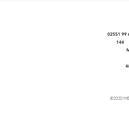
02551 99 
144
M
4
©2020 ME