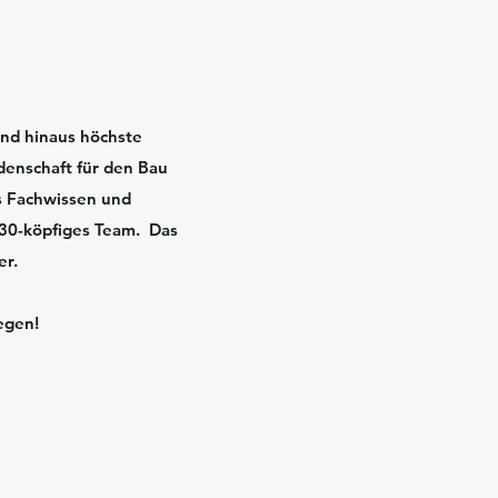
and hinaus höchste
denschaft für den Bau
s Fachwissen und
 30-köpfiges Team. Das
er.
egen!